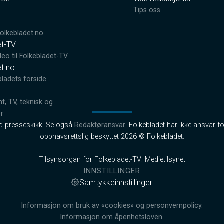
0
Tips oss
lkebladet.no
et-TV
deo til Folkebladet-TV
et.no
bladets forside
, TV, teknisk og
er
od presseskikk. Se også
Redaktøransvar
. Folkebladet har ikke ansvar fo
opphavsrettslig beskyttet 2026 © Folkebladet.
Tilsynsorgan for Folkebladet-TV: Medietilsynet
INNSTILLINGER
Samtykkeinnstillinger
Informasjon om bruk av «cookies» og personvernpolicy.
Informasjon om åpenhetsloven.