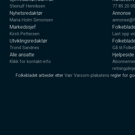
Steinulf Henriksen
77 85 20 0
Nyhetsredaktør
Annonse
Maria Holm Simonsen
annonse@fo
Markedssjef
Folkeblad
Kirsti Pettersen
Last opp vi
Utviklingsredaktør
Folkeblad
Trond Sandnes
Gå til Folke
Alle ansatte
Hjelpeside
Klikk for kontakt-info
Abonnement
retningslinj
Folkebladet arbeider etter
Vær Varsom-plakatens
regler for g