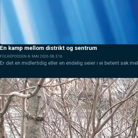
En kamp mellom distrikt og sentrum
FOLKEPODDEN
8. MAI 2026
S8, E16
Er det en midlertidig eller en endelig seier i ei betent sak m