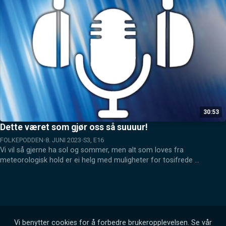
30:53
Dette været som gjør oss så suuuur!
FOLKEPODDEN
8. JUNI 2023
S3, E16
Vi vil så gjerne ha sol og sommer, men alt som loves fra 
meteorologisk hold er ei helg med muligheter for tosifrede 
temperaturer. Vi er så lei av regn, vind og kaldvær når shorts og bikini 
skulle vært antrekket i stedte for regnjakke, votter og ullbukse!
Vi benytter cookies for å forbedre brukeropplevelsen. Se vår