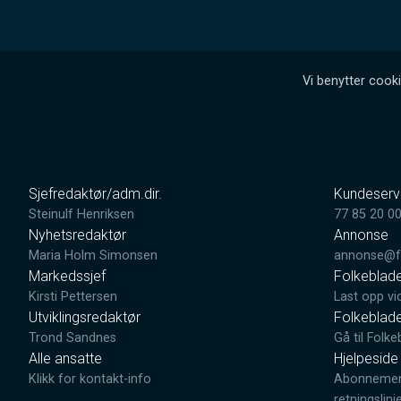
Vi benytter cooki
Sjefredaktør/adm.dir.
Kundeserv
Steinulf Henriksen
77 85 20 0
Nyhetsredaktør
Annonse
Maria Holm Simonsen
annonse@fo
Markedssjef
Folkeblad
Kirsti Pettersen
Last opp vi
Utviklingsredaktør
Folkeblad
Trond Sandnes
Gå til Folke
Alle ansatte
Hjelpeside
Klikk for kontakt-info
Abonnement
retningslinj