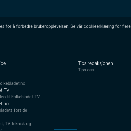
es for å forbedre brukeropplevelsen. Se vår cookieerklæring for flere 
ice
Tips redaksjonen
0
Tips oss
lkebladet.no
et-TV
deo til Folkebladet-TV
et.no
bladets forside
, TV, teknisk og
er