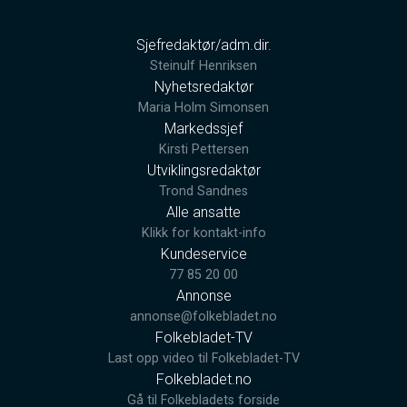
Sjefredaktør/adm.dir.
Steinulf Henriksen
Nyhetsredaktør
Maria Holm Simonsen
Markedssjef
Kirsti Pettersen
Utviklingsredaktør
Trond Sandnes
Alle ansatte
Klikk for kontakt-info
Kundeservice
77 85 20 00
Annonse
annonse@folkebladet.no
Folkebladet-TV
Last opp video til Folkebladet-TV
Folkebladet.no
Gå til Folkebladets forside