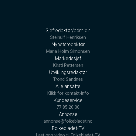
Sjefredaktør/adm.dir.
Steinulf Henriksen
Nyhetsredaktør
Maria Holm Simonsen
Markedssjef
Kirsti Pettersen
Utviklingsredaktør
Trond Sandnes
Alle ansatte
Klikk for kontakt-info
Kundeservice
77 85 20 00
Annonse
annonse@folkebladet.no
Folkebladet-TV
Last opp video til Folkebladet-TV