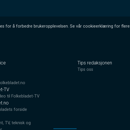
es for å forbedre brukeropplevelsen. Se vår cookieerklæring for flere 
ice
Tips redaksjonen
0
Tips oss
lkebladet.no
et-TV
deo til Folkebladet-TV
et.no
bladets forside
, TV, teknisk og
er