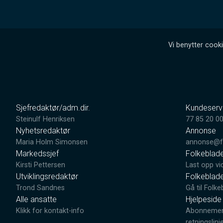
Vi benytter cooki
Sjefredaktør/adm.dir.
Kundeserv
Steinulf Henriksen
77 85 20 0
Nyhetsredaktør
Annonse
Maria Holm Simonsen
annonse@fo
Markedssjef
Folkeblad
Kirsti Pettersen
Last opp vi
Utviklingsredaktør
Folkeblad
Trond Sandnes
Gå til Folke
Alle ansatte
Hjelpeside
Klikk for kontakt-info
Abonnement
retningslinj