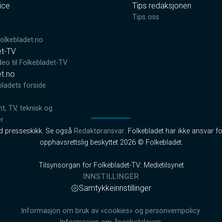
ice
Tips redaksjonen
0
Tips oss
lkebladet.no
et-TV
deo til Folkebladet-TV
et.no
bladets forside
, TV, teknisk og
er
od presseskikk. Se også
Redaktøransvar
. Folkebladet har ikke ansvar fo
opphavsrettslig beskyttet 2026 © Folkebladet.
Tilsynsorgan for Folkebladet-TV: Medietilsynet
INNSTILLINGER
Samtykkeinnstillinger
Informasjon om bruk av «cookies» og personvernpolicy.