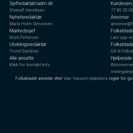
Sjefredaktør/adm.dir.
Kundeserv
Steinulf Henriksen
77 85 20 0
Nyhetsredaktør
Annonse
Maria Holm Simonsen
annonse@fo
Markedssjef
Folkeblad
Kirsti Pettersen
Last opp vi
Utviklingsredaktør
Folkeblad
Trond Sandnes
Gå til Folke
Alle ansatte
Hjelpeside
Klikk for kontakt-info
Abonnement
retningslinj
Folkebladet arbeider etter
Vær Varsom-plakatens
regler for g