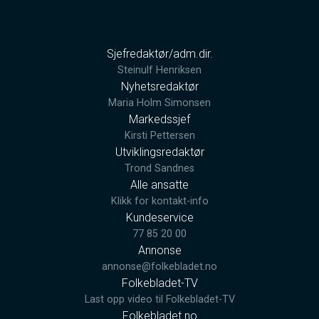
Sjefredaktør/adm.dir.
Steinulf Henriksen
Nyhetsredaktør
Maria Holm Simonsen
Markedssjef
Kirsti Pettersen
Utviklingsredaktør
Trond Sandnes
Alle ansatte
Klikk for kontakt-info
Kundeservice
77 85 20 00
Annonse
annonse@folkebladet.no
Folkebladet-TV
Last opp video til Folkebladet-TV
Folkebladet.no