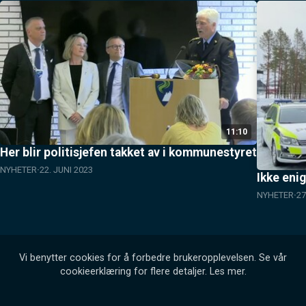
11:10
Her blir politisjefen takket av i kommunestyret
NYHETER
22. JUNI 2023
Ikke eni
NYHETER
27
Vi benytter cookies for å forbedre brukeropplevelsen. Se vår
cookieerklæring for flere detaljer.
Les mer
.