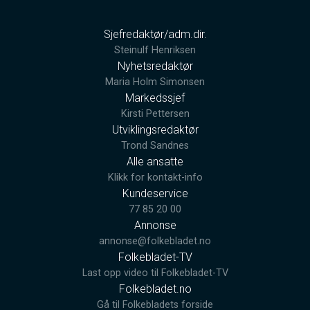
Sjefredaktør/adm.dir.
Steinulf Henriksen
Nyhetsredaktør
Maria Holm Simonsen
Markedssjef
Kirsti Pettersen
Utviklingsredaktør
Trond Sandnes
Alle ansatte
Klikk for kontakt-info
Kundeservice
77 85 20 00
Annonse
annonse@folkebladet.no
Folkebladet-TV
Last opp video til Folkebladet-TV
Folkebladet.no
Gå til Folkebladets forside