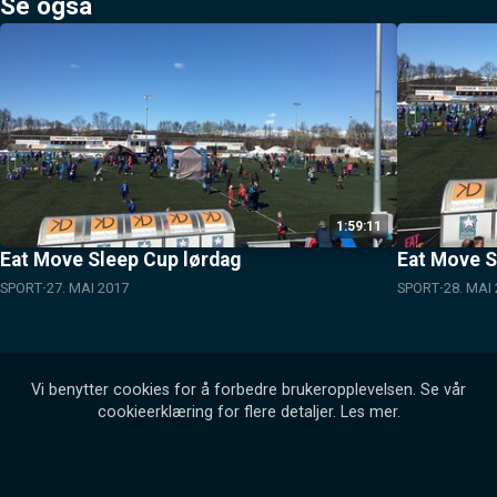
Se også
1:59:11
Eat Move Sleep Cup lørdag
Eat Move S
SPORT
27. MAI 2017
SPORT
28. MAI
Vi benytter cookies for å forbedre brukeropplevelsen. Se vår
cookieerklæring for flere detaljer.
Les mer
.