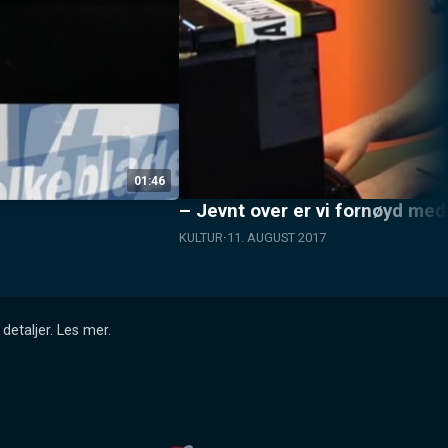
01:46
– Jevnt over er vi fornøyd me
KULTUR
11. AUGUST 2017
detaljer.
Les mer
.