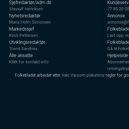
Sjefredaktør/adm.dir.
Kundeserv
Steinulf Henriksen
77 85 20 0
Nyhetsredaktør
Annonse
Maria Holm Simonsen
annonse@fo
Markedssjef
Folkeblad
Kirsti Pettersen
Last opp vi
Utviklingsredaktør
Folkeblad
Trond Sandnes
Gå til Folke
Alle ansatte
Hjelpeside
Klikk for kontakt-info
Abonnement
retningslinj
Folkebladet arbeider etter
Vær Varsom-plakatens
regler for g