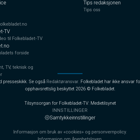
ice
Tips redaksjonen
0
Tips oss
lkebladet.no
et-TV
deo til Folkebladet-TV
et.no
bladets forside
, TV, teknisk og
er
od presseskikk. Se også
Redaktøransvar
. Folkebladet har ikke ansvar fo
opphavsrettslig beskyttet 2026 © Folkebladet.
Tilsynsorgan for Folkebladet-TV: Medietilsynet
INNSTILLINGER
Samtykkeinnstillinger
Informasjon om bruk av «cookies» og personvernpolicy.
Informasjon om åpenhetsloven.