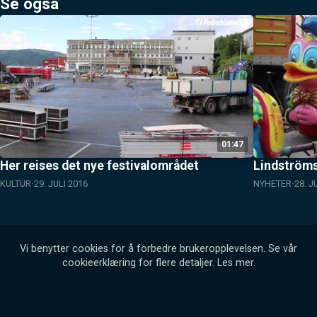
Se også
01:47
Her reises det nye festivalområdet
Lindströms
KULTUR
29. JULI 2016
NYHETER
28. J
Vi benytter cookies for å forbedre brukeropplevelsen. Se vår
cookieerklæring for flere detaljer.
Les mer
.