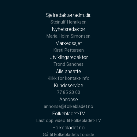
Sjefredaktør/adm.dir.
Steinulf Henriksen
Nyhetsredaktør
Maria Holm Simonsen
Markedssjef
Kirsti Pettersen
Utviklingsredaktør
Trond Sandnes
Alle ansatte
Klikk for kontakt-info
Kundeservice
77 85 20 00
Annonse
annonse@folkebladet.no
Folkebladet-TV
Last opp video til Folkebladet-TV
Folkebladet.no
Gå til Folkebladets forside