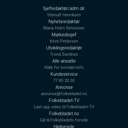
Sjefredaktør/adm.dir.
Steinulf Henriksen
Nyhetsredaktør
Maria Holm Simonsen
Markedssjef
Kirsti Pettersen
Utviklingsredaktør
Trond Sandnes
Alle ansatte
Klikk for kontakt-info
Kundeservice
77 85 20 00
Annonse
annonse@folkebladet.no
Folkebladet-TV
Last opp video til Folkebladet-TV
Folkebladet.no
Gå til Folkebladets forside
Hjelpeside