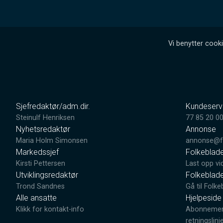
Vi benytter cooki
Sjefredaktør/adm.dir.
Kundeserv
Steinulf Henriksen
77 85 20 0
Nyhetsredaktør
Annonse
Maria Holm Simonsen
annonse@fo
Markedssjef
Folkeblad
Kirsti Pettersen
Last opp vi
Utviklingsredaktør
Folkeblad
Trond Sandnes
Gå til Folke
Alle ansatte
Hjelpeside
Klikk for kontakt-info
Abonnement
retningslinj