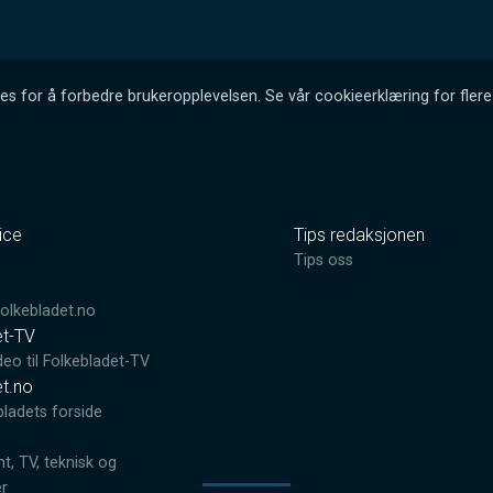
es for å forbedre brukeropplevelsen. Se vår cookieerklæring for flere 
ice
Tips redaksjonen
0
Tips oss
lkebladet.no
et-TV
deo til Folkebladet-TV
et.no
bladets forside
, TV, teknisk og
er