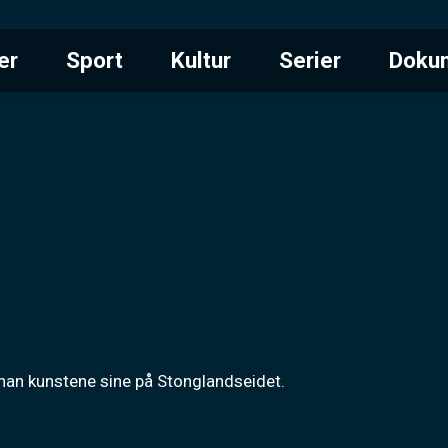
er
Sport
Kultur
Serier
Doku
 han kunstene sine på Stonglandseidet.