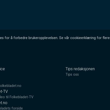
es for å forbedre brukeropplevelsen. Se vår cookieerklæring for flere 
ice
Tips redaksjonen
0
Tips oss
lkebladet.no
et-TV
deo til Folkebladet-TV
et.no
bladets forside