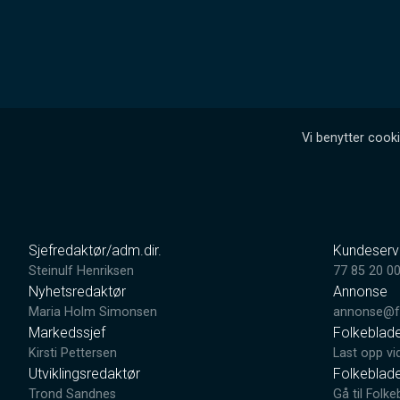
Vi benytter cooki
Sjefredaktør/adm.dir.
Kundeserv
Steinulf Henriksen
77 85 20 0
Nyhetsredaktør
Annonse
Maria Holm Simonsen
annonse@fo
Markedssjef
Folkeblad
Kirsti Pettersen
Last opp vi
Utviklingsredaktør
Folkeblad
Trond Sandnes
Gå til Folke