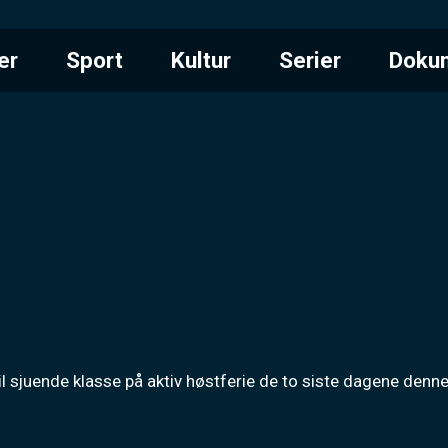
er
Sport
Kultur
Serier
Doku
til sjuende klasse på aktiv høstferie de to siste dagene den