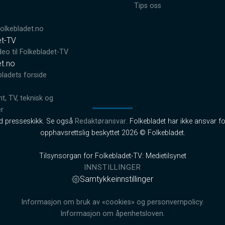
0
Tips oss
lkebladet.no
et-TV
deo til Folkebladet-TV
et.no
bladets forside
, TV, teknisk og
er
od presseskikk. Se også
Redaktøransvar
. Folkebladet har ikke ansvar fo
opphavsrettslig beskyttet 2026 © Folkebladet.
Tilsynsorgan for Folkebladet-TV: Medietilsynet
INNSTILLINGER
Samtykkeinnstillinger
Informasjon om bruk av «cookies» og personvernpolicy.
Informasjon om åpenhetsloven.