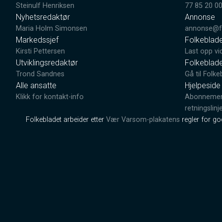
Steinulf Henriksen
77 85 20 0
Nyhetsredaktør
Annonse
Maria Holm Simonsen
annonse@fo
Markedssjef
Folkeblad
Kirsti Pettersen
Last opp vi
Utviklingsredaktør
Folkeblad
Trond Sandnes
Gå til Folke
Alle ansatte
Hjelpeside
Klikk for kontakt-info
Abonnement
retningslinj
Folkebladet arbeider etter
Vær Varsom-plakatens
regler for g