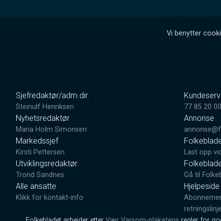
Vi benytter cooki
Sjefredaktør/adm.dir.
Kundeserv
Steinulf Henriksen
77 85 20 0
Nyhetsredaktør
Annonse
Maria Holm Simonsen
annonse@fo
Markedssjef
Folkeblad
Kirsti Pettersen
Last opp vi
Utviklingsredaktør
Folkeblad
Trond Sandnes
Gå til Folke
Alle ansatte
Hjelpeside
Klikk for kontakt-info
Abonnement
retningslinj
Folkebladet arbeider etter
Vær Varsom-plakatens
regler for g