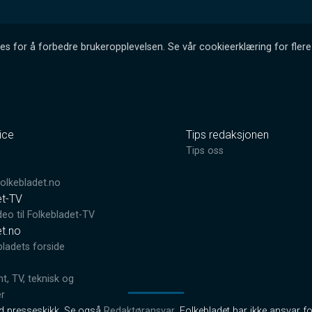
es for å forbedre brukeropplevelsen. Se vår cookieerklæring for flere 
ice
Tips redaksjonen
0
Tips oss
lkebladet.no
et-TV
deo til Folkebladet-TV
et.no
bladets forside
, TV, teknisk og
er
od presseskikk. Se også
Redaktøransvar
. Folkebladet har ikke ansvar fo