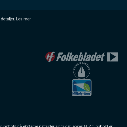
detaljer.
Les mer
.
r innhold på eksterne nettsider som det lenkes til. Alt innhold er