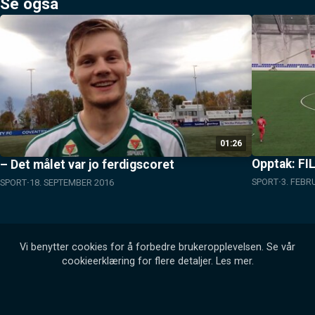
Se også
01:26
Opptak: FI
– Det målet var jo ferdigscoret
SPORT
3. FEBR
SPORT
18. SEPTEMBER 2016
Vi benytter cookies for å forbedre brukeropplevelsen. Se vår
cookieerklæring for flere detaljer.
Les mer
.