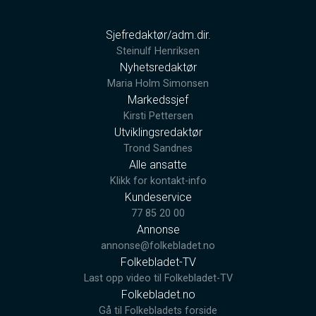
Sjefredaktør/adm.dir.
Steinulf Henriksen
Nyhetsredaktør
Maria Holm Simonsen
Markedssjef
Kirsti Pettersen
Utviklingsredaktør
Trond Sandnes
Alle ansatte
Klikk for kontakt-info
Kundeservice
77 85 20 00
Annonse
annonse@folkebladet.no
Folkebladet-TV
Last opp video til Folkebladet-TV
Folkebladet.no
Gå til Folkebladets forside