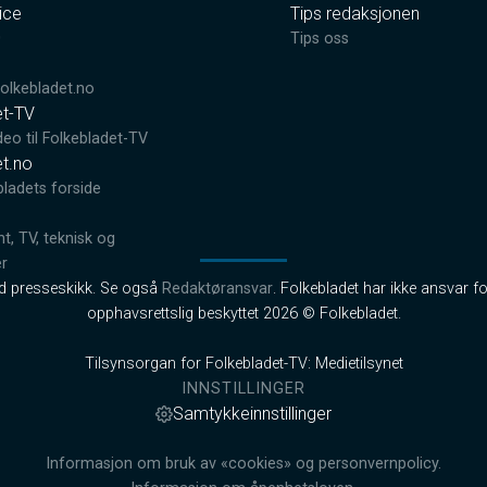
ice
Tips redaksjonen
0
Tips oss
lkebladet.no
et-TV
deo til Folkebladet-TV
et.no
bladets forside
, TV, teknisk og
er
od presseskikk. Se også
Redaktøransvar
. Folkebladet har ikke ansvar fo
opphavsrettslig beskyttet 2026 © Folkebladet.
Tilsynsorgan for Folkebladet-TV: Medietilsynet
INNSTILLINGER
Samtykkeinnstillinger
Informasjon om bruk av «cookies» og personvernpolicy.