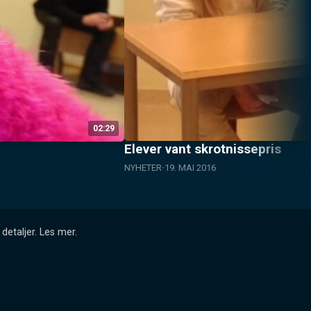
02:29
Elever vant skrotnissepris
NYHETER
19. MAI 2016
detaljer.
Les mer
.