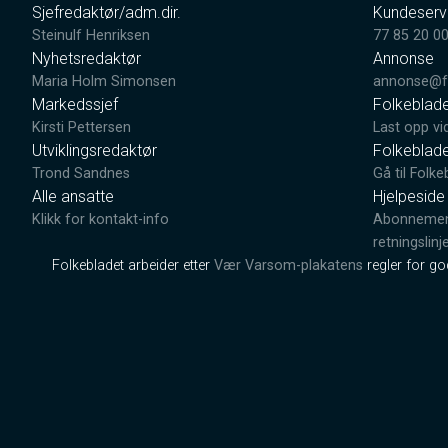
Sjefredaktør/adm.dir.
Kundeserv
Steinulf Henriksen
77 85 20 0
Nyhetsredaktør
Annonse
Maria Holm Simonsen
annonse@fo
Markedssjef
Folkeblad
Kirsti Pettersen
Last opp vi
Utviklingsredaktør
Folkeblad
Trond Sandnes
Gå til Folke
Alle ansatte
Hjelpeside
Klikk for kontakt-info
Abonnement
retningslinj
Folkebladet arbeider etter
Vær Varsom-plakatens
regler for g