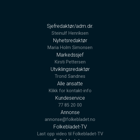
Sjefredaktør/adm.dir.
Steinulf Henriksen
Nyhetsredaktør
Maria Holm Simonsen
Markedssjef
Kirsti Pettersen
Utviklingsredaktør
Trond Sandnes
Alle ansatte
Klikk for kontakt-info
Kundeservice
77 85 20 00
Annonse
annonse@folkebladet.no
Folkebladet-TV
Last opp video til Folkebladet-TV