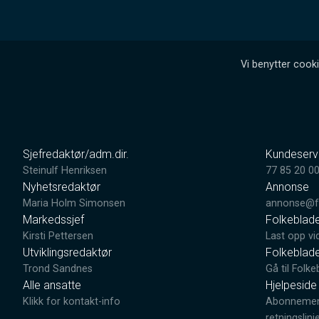
Vi benytter cooki
Sjefredaktør/adm.dir.
Kundeserv
Steinulf Henriksen
77 85 20 0
Nyhetsredaktør
Annonse
Maria Holm Simonsen
annonse@fo
Markedssjef
Folkeblad
Kirsti Pettersen
Last opp vi
Utviklingsredaktør
Folkeblad
Trond Sandnes
Gå til Folke
Alle ansatte
Hjelpeside
Klikk for kontakt-info
Abonnement
retningslinj