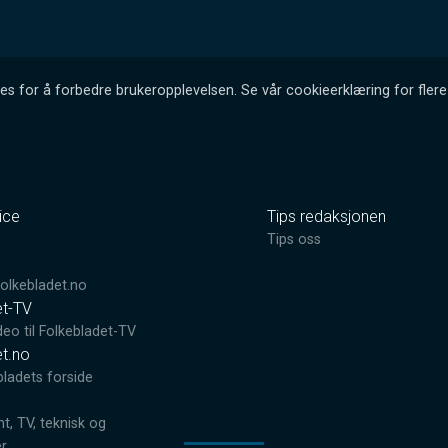
es for å forbedre brukeropplevelsen. Se vår cookieerklæring for flere 
ice
Tips redaksjonen
0
Tips oss
lkebladet.no
et-TV
deo til Folkebladet-TV
et.no
bladets forside
, TV, teknisk og
er