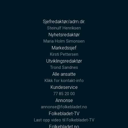
Sjefredaktør/adm.dir.
Steinulf Henriksen
Nyhetsredaktør
Maria Holm Simonsen
Markedssjef
Kirsti Pettersen
Utviklingsredaktør
Trond Sandnes
Alle ansatte
Klikk for kontakt-info
Kundeservice
77 85 20 00
Annonse
annonse@folkebladet.no
Folkebladet-TV
Last opp video til Folkebladet-TV
Folkebladet.no