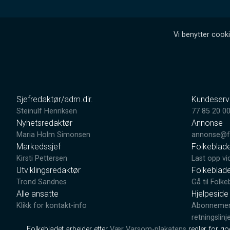
Vi benytter cooki
Sjefredaktør/adm.dir.
Kundeserv
Steinulf Henriksen
77 85 20 0
Nyhetsredaktør
Annonse
Maria Holm Simonsen
annonse@fo
Markedssjef
Folkeblad
Kirsti Pettersen
Last opp vi
Utviklingsredaktør
Folkeblad
Trond Sandnes
Gå til Folke
Alle ansatte
Hjelpeside
Klikk for kontakt-info
Abonnement
retningslinj
Folkebladet arbeider etter
Vær Varsom-plakatens
regler for g