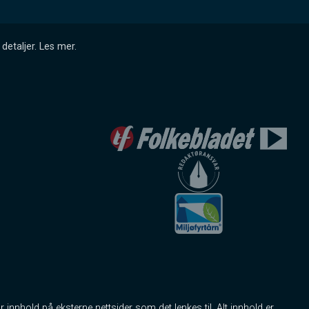
detaljer.
Les mer
.
r innhold på eksterne nettsider som det lenkes til. Alt innhold er