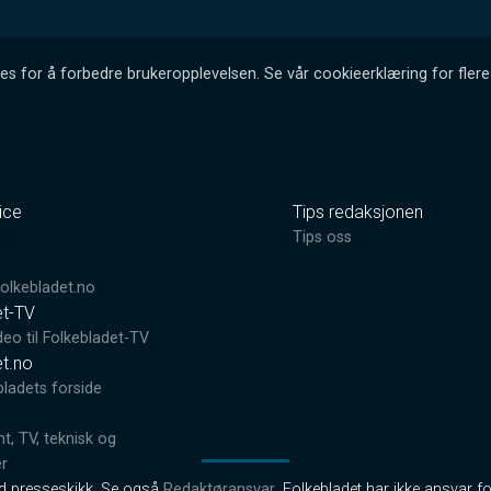
es for å forbedre brukeropplevelsen. Se vår cookieerklæring for flere 
ice
Tips redaksjonen
0
Tips oss
lkebladet.no
et-TV
deo til Folkebladet-TV
et.no
bladets forside
, TV, teknisk og
er
od presseskikk. Se også
Redaktøransvar
. Folkebladet har ikke ansvar fo