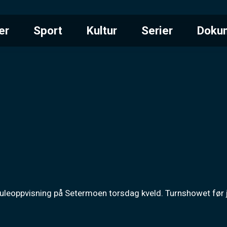
er
Sport
Kultur
Serier
Doku
juleoppvisning på Setermoen torsdag kveld. Turnshowet før j