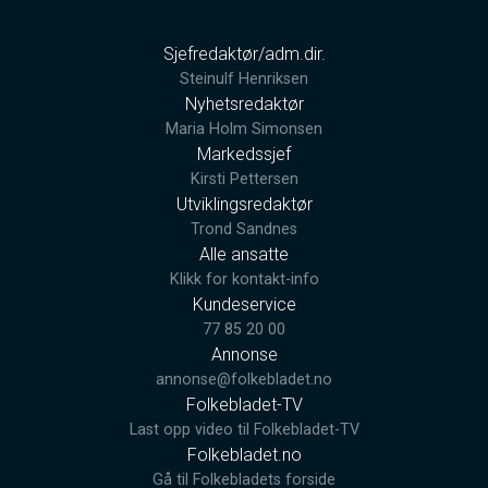
Sjefredaktør/adm.dir.
Steinulf Henriksen
Nyhetsredaktør
Maria Holm Simonsen
Markedssjef
Kirsti Pettersen
Utviklingsredaktør
Trond Sandnes
Alle ansatte
Klikk for kontakt-info
Kundeservice
77 85 20 00
Annonse
annonse@folkebladet.no
Folkebladet-TV
Last opp video til Folkebladet-TV
Folkebladet.no
Gå til Folkebladets forside