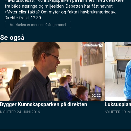
Havbruksdebatt i Kunnskapsparken på Finnsnes, med deltakere 
fra både næringa og miljøsiden. Debatten har fått navnet 
«Myter eller fakta? Om myter og fakta i havbruksnæringa». 
Direkte fra kl. 12:30.
Artikkelen er mer enn 9 år gammel
Se også
02:22
Bygger Kunnskapsparken på direkten
Luksuspian
NYHETER
24. JUNI 2016
NYHETER
19. M