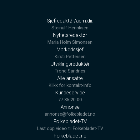
Sjefredaktør/adm.dir.
Steinulf Henriksen
Nyhetsredaktør
Maria Holm Simonsen
Markedssjef
Kirsti Pettersen
Utviklingsredaktør
Trond Sandnes
Alle ansatte
Klikk for kontakt-info
Kundeservice
77 85 20 00
Annonse
annonse@folkebladet.no
Folkebladet-TV
Last opp video til Folkebladet-TV
Folkebladet.no