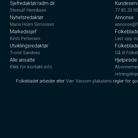
Sjefredaktør/adm.dir.
Kundeserv
Steinulf Henriksen
77 85 20 0
Nyhetsredaktør
Annonse
Maria Holm Simonsen
annonse@fo
Markedssjef
Folkeblad
Kirsti Pettersen
Last opp vi
Utviklingsredaktør
Folkeblad
Trond Sandnes
Gå til Folke
Alle ansatte
Hjelpeside
Klikk for kontakt-info
Abonnement
retningslinj
Folkebladet arbeider etter
Vær Varsom-plakatens
regler for g