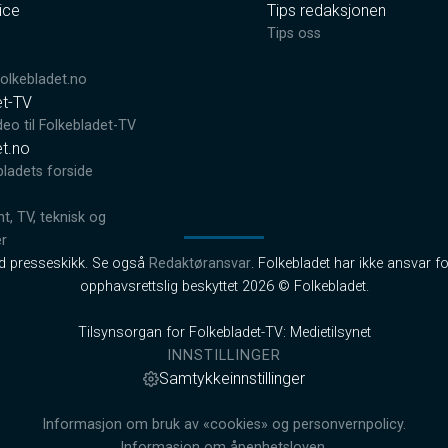
ice
Tips redaksjonen
0
Tips oss
lkebladet.no
et-TV
deo til Folkebladet-TV
et.no
bladets forside
, TV, teknisk og
er
od presseskikk. Se også
Redaktøransvar
. Folkebladet har ikke ansvar fo
opphavsrettslig beskyttet 2026 © Folkebladet.
Tilsynsorgan for Folkebladet-TV: Medietilsynet
INNSTILLINGER
Samtykkeinnstillinger
Informasjon om bruk av «cookies» og personvernpolicy.
Informasjon om åpenhetsloven.