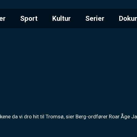
er
Sport
Kultur
Serier
Doku
ankene da vi dro hit til Tromsø, sier Berg-ordfører Roar Åge 