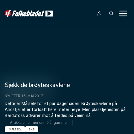
Sjekk de brøyteskavlene
NYHETER
15. MAI 2017
Dette er Målselv for et par dager siden. Brøyteskavlene på 
Andsfjellet er fortsatt flere meter høye. Men plasstjenesten på 
Bardufoss advarer mot å ferdes på veien nå.
Artikkelen er mer enn 9 år gammel
MÅLSELV
SNØ