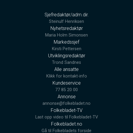
Sjefredaktør/adm.dir.
Steinulf Henriksen
Nyhetsredaktør
Maria Holm Simonsen
Markedssjef
Kirsti Pettersen
Utviklingsredaktør
Trond Sandnes
Alle ansatte
Klikk for kontakt-info
Kundeservice
77 85 20 00
Annonse
annonse@folkebladet.no
Folkebladet-TV
Last opp video til Folkebladet-TV
Folkebladet.no
Gå til Folkebladets forside