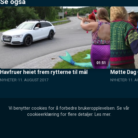
Se også
01:51
Havfruer heiet frem rytterne til mål
Møtte Dag 
NYHETER
11. AUGUST 2017
NYHETER
11. 
Vi benytter cookies for å forbedre brukeropplevelsen. Se vår
cookieerklæring for flere detaljer.
Les mer
.