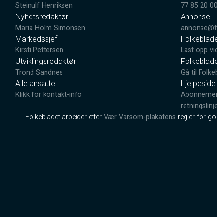
Steinulf Henriksen
77 85 20 0
Nyhetsredaktør
Annonse
Maria Holm Simonsen
annonse@fo
Markedssjef
Folkeblad
Kirsti Pettersen
Last opp vi
Utviklingsredaktør
Folkeblad
Trond Sandnes
Gå til Folke
Alle ansatte
Hjelpeside
Klikk for kontakt-info
Abonnement
retningslinj
Folkebladet arbeider etter
Vær Varsom-plakatens
regler for g