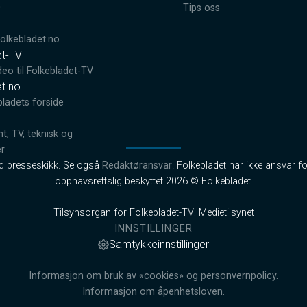
0
Tips oss
lkebladet.no
et-TV
deo til Folkebladet-TV
et.no
bladets forside
, TV, teknisk og
er
od presseskikk. Se også
Redaktøransvar
. Folkebladet har ikke ansvar fo
opphavsrettslig beskyttet 2026 © Folkebladet.
Tilsynsorgan for Folkebladet-TV: Medietilsynet
INNSTILLINGER
Samtykkeinnstillinger
Informasjon om bruk av «cookies» og personvernpolicy.
Informasjon om åpenhetsloven.