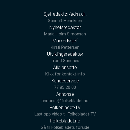
Sjefredaktør/adm.dir.
Steinulf Henriksen
Nyhetsredaktør
Maria Holm Simonsen
Markedssjef
Kirsti Pettersen
Utviklingsredaktør
Trond Sandnes
Alle ansatte
Klikk for kontakt-info
Kundeservice
77 85 20 00
Annonse
annonse@folkebladet.no
Folkebladet-TV
Last opp video til Folkebladet-TV
Folkebladet.no
Gå til Folkebladets forside