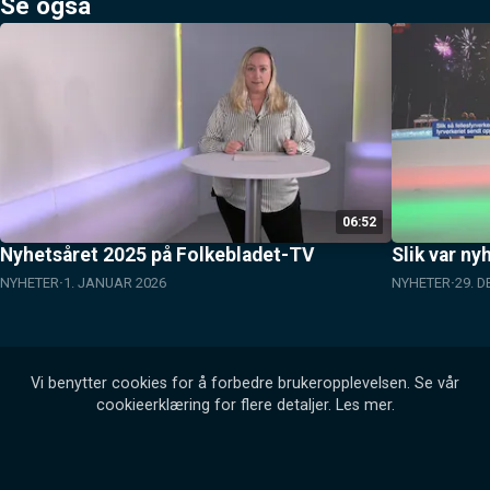
Se også
06:52
Nyhetsåret 2025 på Folkebladet-TV
Slik var ny
NYHETER
1. JANUAR 2026
NYHETER
29. 
Vi benytter cookies for å forbedre brukeropplevelsen. Se vår
cookieerklæring for flere detaljer.
Les mer
.