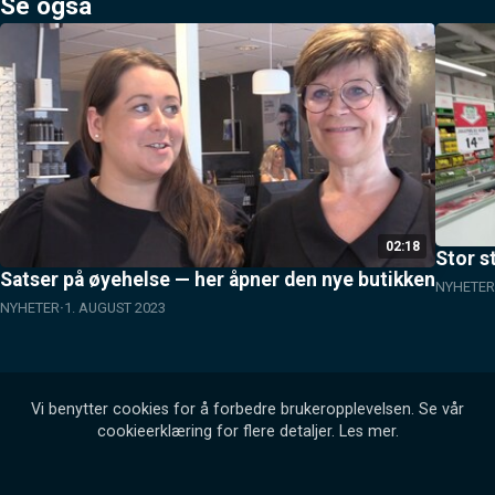
Se også
02:18
Stor s
Satser på øyehelse — her åpner den nye butikken
NYHETER
NYHETER
1. AUGUST 2023
Vi benytter cookies for å forbedre brukeropplevelsen. Se vår
cookieerklæring for flere detaljer.
Les mer
.