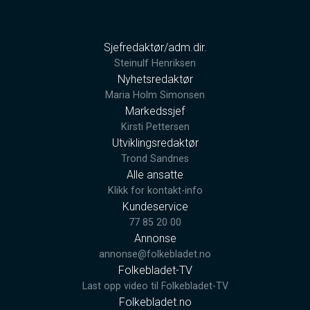
Sjefredaktør/adm.dir.
Steinulf Henriksen
Nyhetsredaktør
Maria Holm Simonsen
Markedssjef
Kirsti Pettersen
Utviklingsredaktør
Trond Sandnes
Alle ansatte
Klikk for kontakt-info
Kundeservice
77 85 20 00
Annonse
annonse@folkebladet.no
Folkebladet-TV
Last opp video til Folkebladet-TV
Folkebladet.no