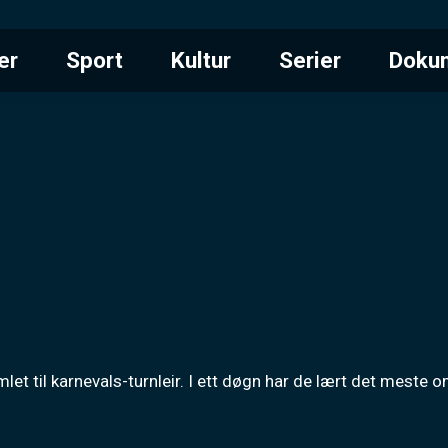
er
Sport
Kultur
Serier
Doku
let til karnevals-turnleir. I ett døgn har de lært det meste o