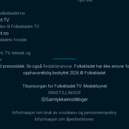
0
Tips oss
lkebladet.no
et-TV
deo til Folkebladet-TV
et.no
bladets forside
, TV, teknisk og
er
od presseskikk. Se også
Redaktøransvar
. Folkebladet har ikke ansvar fo
opphavsrettslig beskyttet 2026 © Folkebladet.
Tilsynsorgan for Folkebladet-TV: Medietilsynet
INNSTILLINGER
Samtykkeinnstillinger
Informasjon om bruk av «cookies» og personvernpolicy.
Informasjon om åpenhetsloven.