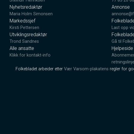
Steinulf Henriksen
77 85 20 0
Nyhetsredaktør
Annonse
Maria Holm Simonsen
annonse@fo
Markedssjef
Folkeblad
Kirsti Pettersen
Last opp vi
Utviklingsredaktør
Folkeblad
Trond Sandnes
Gå til Folke
Alle ansatte
Hjelpeside
Klikk for kontakt-info
Abonnement
retningslinj
Folkebladet arbeider etter
Vær Varsom-plakatens
regler for g