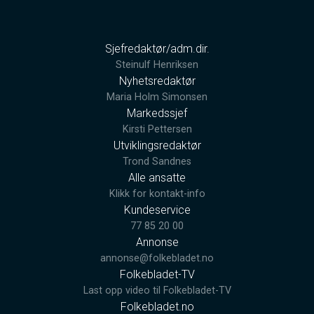
Sjefredaktør/adm.dir.
Steinulf Henriksen
Nyhetsredaktør
Maria Holm Simonsen
Markedssjef
Kirsti Pettersen
Utviklingsredaktør
Trond Sandnes
Alle ansatte
Klikk for kontakt-info
Kundeservice
77 85 20 00
Annonse
annonse@folkebladet.no
Folkebladet-TV
Last opp video til Folkebladet-TV
Folkebladet.no