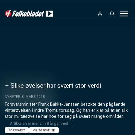
– Slike øvelser har svært stor verdi
NYHETER
8. MARS 2018
Forsvarsminister Frank Bakke-Jenssen besøkte den pågående 
vinterøvelsen i Indre Troms torsdag. Og han er klar på at en slik 
stor militærøvelse har noe for seg på svært mange områder.
Artikkelen er mer enn 8 år gammel
FORSVARET
MILITÆRØVELSE