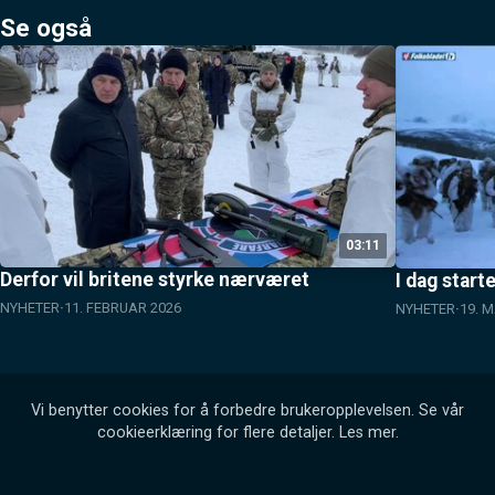
Se også
03:11
Derfor vil britene styrke nærværet
I dag start
NYHETER
11. FEBRUAR 2026
NYHETER
19. M
Vi benytter cookies for å forbedre brukeropplevelsen. Se vår
cookieerklæring for flere detaljer.
Les mer
.