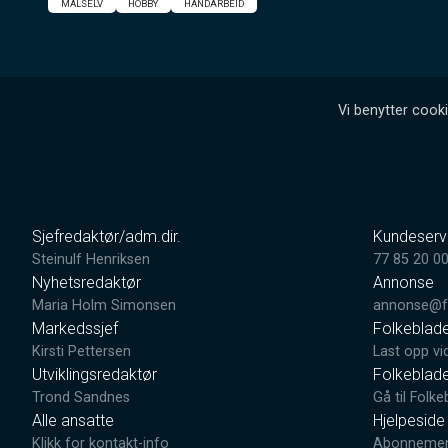
MÅLSELV
HOBBY
HÅNDARBEID
Vi benytter cooki
Sjefredaktør/adm.dir.
Kundeserv
Steinulf Henriksen
77 85 20 0
Nyhetsredaktør
Annonse
Maria Holm Simonsen
annonse@fo
Markedssjef
Folkeblad
Kirsti Pettersen
Last opp vi
Utviklingsredaktør
Folkeblad
Trond Sandnes
Gå til Folke
Alle ansatte
Hjelpeside
Klikk for kontakt-info
Abonnement