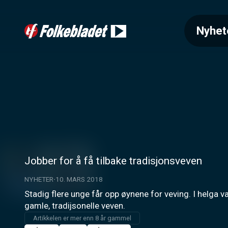
Nyhet
Jobber for å få tilbake tradisjonsveven
NYHETER
10. MARS 2018
Stadig flere unge får opp øynene for veving. I helga va
gamle, tradijsonelle veven.
Artikkelen er mer enn 8 år gammel