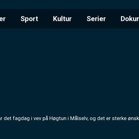
er
Sport
Kultur
Serier
Doku
r det fagdag i vev på Høgtun i Målselv, og det er sterke ønske