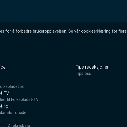
es for å forbedre brukeropplevelsen. Se vår cookieerklæring for flere 
ice
Tips redaksjonen
0
Tips oss
lkebladet.no
et-TV
deo til Folkebladet-TV
et.no
bladets forside
, TV, teknisk og