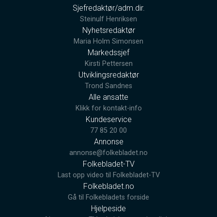
Sjefredaktør/adm.dir.
Steinulf Henriksen
Nyhetsredaktør
Maria Holm Simonsen
Markedssjef
Kirsti Pettersen
Utviklingsredaktør
Trond Sandnes
Alle ansatte
Klikk for kontakt-info
Kundeservice
77 85 20 00
Annonse
annonse@folkebladet.no
Folkebladet-TV
Last opp video til Folkebladet-TV
Folkebladet.no
Gå til Folkebladets forside
Hjelpeside