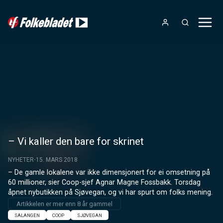
– Vi kaller den bare for skrinet
NYHETER
15. MARS 2018
– De gamle lokalene var ikke dimensjonert for ei omsetning på 
60 millioner, sier Coop-sjef Agnar Magne Fossbakk. Torsdag 
åpnet nybutikken på Sjøvegan, og vi har spurt om folks mening.
Artikkelen er mer enn 8 år gammel
SALANGEN
COOP
SJØVEGAN