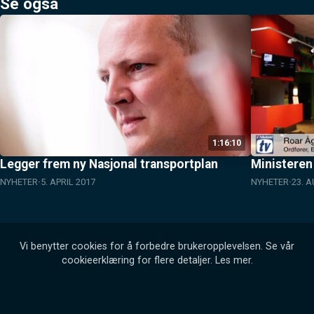
Se også
1:16:10
Legger frem ny Nasjonal transportplan
Ministeren 
NYHETER
5. APRIL 2017
NYHETER
23. 
Vi benytter cookies for å forbedre brukeropplevelsen. Se vår
cookieerklæring for flere detaljer.
Les mer
.