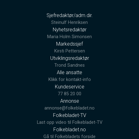
Sjefredaktør/adm.dir.
Steinulf Henriksen
Nyhetsredaktør
Maria Holm Simonsen
Markedssjef
Kirsti Pettersen
Utviklingsredaktør
Trond Sandnes
Alle ansatte
Klikk for kontakt-info
Kundeservice
77 85 20 00
Annonse
annonse@folkebladet.no
Folkebladet-TV
Last opp video til Folkebladet-TV
Folkebladet.no
Gå til Folkebladets forside