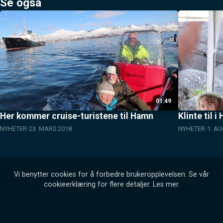
Se også
01:49
Her kommer cruise-turistene til Hamn
Klinte til 
NYHETER
23. MARS 2018
NYHETER
1. A
Vi benytter cookies for å forbedre brukeropplevelsen. Se vår
cookieerklæring for flere detaljer.
Les mer
.