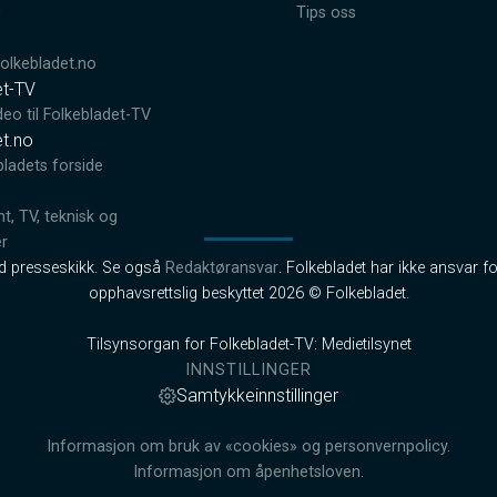
0
Tips oss
lkebladet.no
et-TV
deo til Folkebladet-TV
et.no
bladets forside
, TV, teknisk og
er
od presseskikk. Se også
Redaktøransvar
. Folkebladet har ikke ansvar fo
opphavsrettslig beskyttet 2026 © Folkebladet.
Tilsynsorgan for Folkebladet-TV: Medietilsynet
INNSTILLINGER
Samtykkeinnstillinger
Informasjon om bruk av «cookies» og personvernpolicy.
Informasjon om åpenhetsloven.