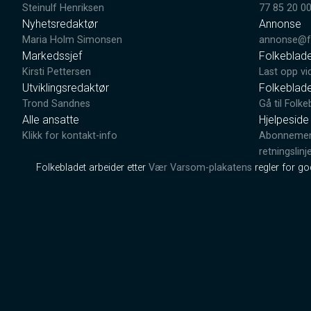
Steinulf Henriksen
77 85 20 0
Nyhetsredaktør
Annonse
Maria Holm Simonsen
annonse@fo
Markedssjef
Folkeblad
Kirsti Pettersen
Last opp vi
Utviklingsredaktør
Folkeblad
Trond Sandnes
Gå til Folke
Alle ansatte
Hjelpeside
Klikk for kontakt-info
Abonnement
retningslinj
Folkebladet arbeider etter
Vær Varsom-plakatens
regler for g