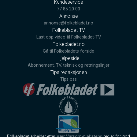
Kundeservice
77 85 20 00
Annonse
annonse@folkebladet.no
Folkebladet-TV
Last opp video til Folkebladet-TV
Folkebladet.no
Gå til Folkebladets forside
Hjelpeside
Abonnement, TV, teknisk og retningslinjer
Tips redaksjonen
Tips oss
Folkebladet arbeider etter
Vær Varsom-plakatens
regler for god