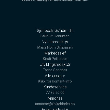
Sjefredaktør/adm.dir.
Steinulf Henriksen
Nyhetsredaktør
Maria Holm Simonsen
Markedssjef
Kirsti Pettersen
Utviklingsredaktør
Trond Sandnes
Alle ansatte
Klikk for kontakt-info
Kundeservice
77 85 20 00
Annonse
annonse@folkebladet.no
Folkebladet-TV