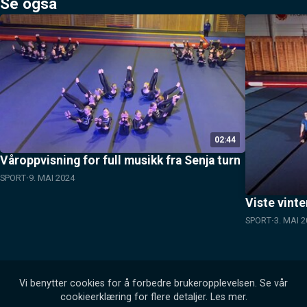
Se også
02:44
Våroppvisning for full musikk fra Senja turn
SPORT
9. MAI 2024
Viste vinte
SPORT
3. MAI 
Vi benytter cookies for å forbedre brukeropplevelsen. Se vår
cookieerklæring for flere detaljer.
Les mer
.