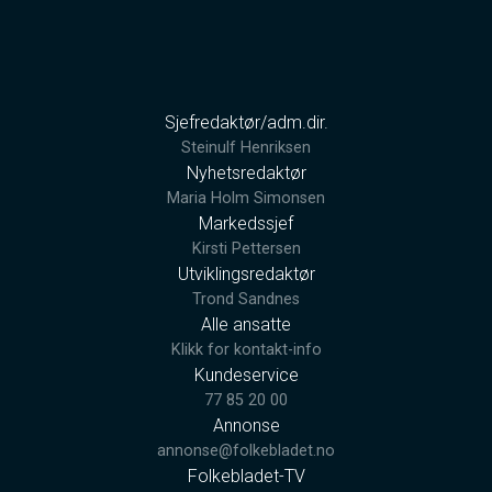
Sjefredaktør/adm.dir.
Steinulf Henriksen
Nyhetsredaktør
Maria Holm Simonsen
Markedssjef
Kirsti Pettersen
Utviklingsredaktør
Trond Sandnes
Alle ansatte
Klikk for kontakt-info
Kundeservice
77 85 20 00
Annonse
annonse@folkebladet.no
Folkebladet-TV