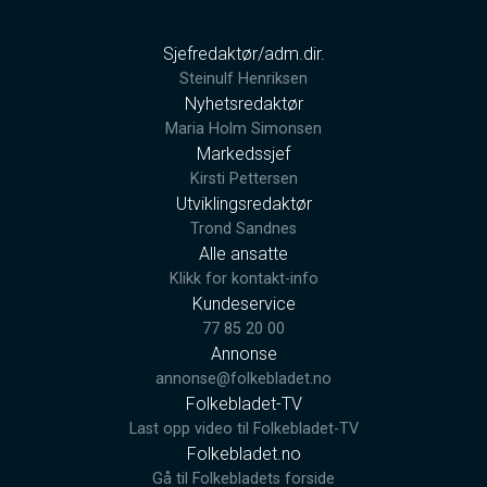
Sjefredaktør/adm.dir.
Steinulf Henriksen
Nyhetsredaktør
Maria Holm Simonsen
Markedssjef
Kirsti Pettersen
Utviklingsredaktør
Trond Sandnes
Alle ansatte
Klikk for kontakt-info
Kundeservice
77 85 20 00
Annonse
annonse@folkebladet.no
Folkebladet-TV
Last opp video til Folkebladet-TV
Folkebladet.no
Gå til Folkebladets forside