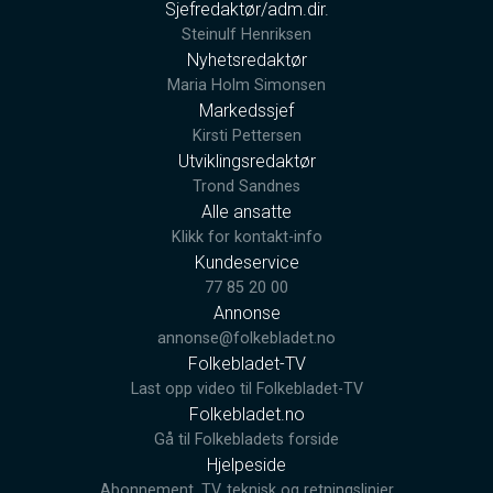
Sjefredaktør/adm.dir.
Steinulf Henriksen
Nyhetsredaktør
Maria Holm Simonsen
Markedssjef
Kirsti Pettersen
Utviklingsredaktør
Trond Sandnes
Alle ansatte
Klikk for kontakt-info
Kundeservice
77 85 20 00
Annonse
annonse@folkebladet.no
Folkebladet-TV
Last opp video til Folkebladet-TV
Folkebladet.no
Gå til Folkebladets forside
Hjelpeside
Abonnement, TV, teknisk og retningslinjer