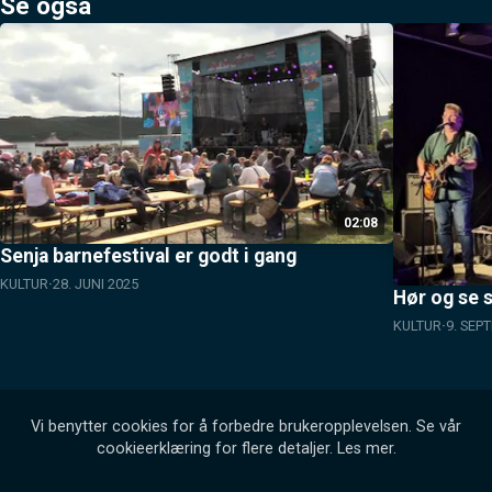
Se også
02:08
Senja barnefestival er godt i gang
KULTUR
28. JUNI 2025
Hør og se 
KULTUR
9. SEP
Vi benytter cookies for å forbedre brukeropplevelsen. Se vår
cookieerklæring for flere detaljer.
Les mer
.