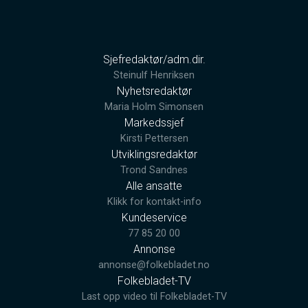
Sjefredaktør/adm.dir.
Steinulf Henriksen
Nyhetsredaktør
Maria Holm Simonsen
Markedssjef
Kirsti Pettersen
Utviklingsredaktør
Trond Sandnes
Alle ansatte
Klikk for kontakt-info
Kundeservice
77 85 20 00
Annonse
annonse@folkebladet.no
Folkebladet-TV
Last opp video til Folkebladet-TV