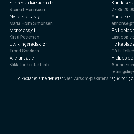
Sjefredaktør/adm.dir.
Kundeserv
Steinulf Henriksen
77 85 20 0
Nyhetsredaktør
Annonse
Maria Holm Simonsen
annonse@fo
Markedssjef
Folkeblad
Kirsti Pettersen
Last opp vi
Utviklingsredaktør
Folkeblad
Trond Sandnes
Gå til Folke
Alle ansatte
Hjelpeside
Klikk for kontakt-info
Abonnement
retningslinj
Folkebladet arbeider etter
Vær Varsom-plakatens
regler for g