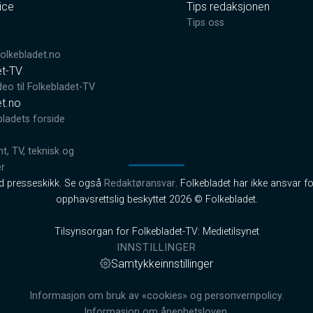
ice
Tips redaksjonen
0
Tips oss
lkebladet.no
et-TV
deo til Folkebladet-TV
et.no
bladets forside
, TV, teknisk og
er
od presseskikk. Se også
Redaktøransvar
. Folkebladet har ikke ansvar fo
opphavsrettslig beskyttet 2026 © Folkebladet.
Tilsynsorgan for Folkebladet-TV: Medietilsynet
INNSTILLINGER
Samtykkeinnstillinger
Informasjon om bruk av «cookies» og personvernpolicy.
Informasjon om åpenhetsloven.