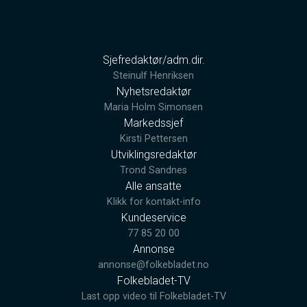
Sjefredaktør/adm.dir.
Steinulf Henriksen
Nyhetsredaktør
Maria Holm Simonsen
Markedssjef
Kirsti Pettersen
Utviklingsredaktør
Trond Sandnes
Alle ansatte
Klikk for kontakt-info
Kundeservice
77 85 20 00
Annonse
annonse@folkebladet.no
Folkebladet-TV
Last opp video til Folkebladet-TV