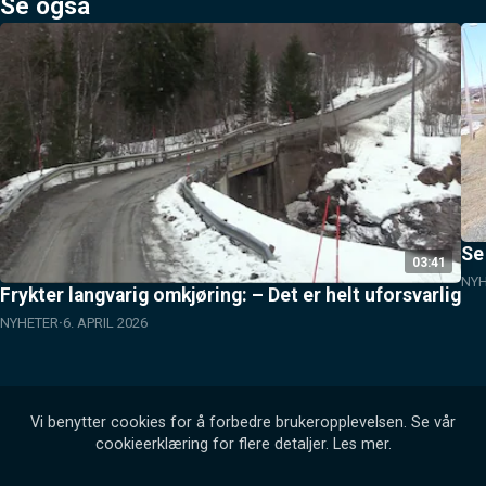
Se også
Se
03:41
NY
Frykter langvarig omkjøring: – Det er helt uforsvarlig
NYHETER
6. APRIL 2026
Vi benytter cookies for å forbedre brukeropplevelsen. Se vår
cookieerklæring for flere detaljer.
Les mer
.