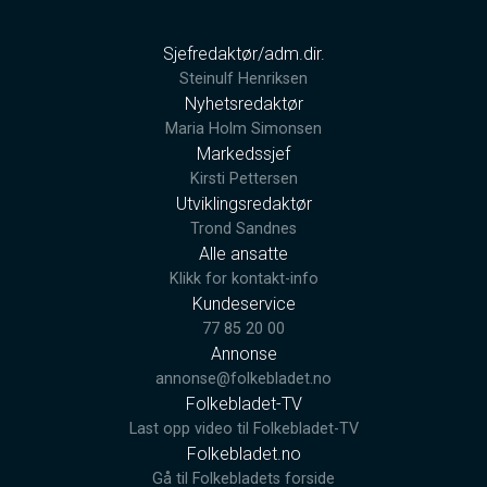
Sjefredaktør/adm.dir.
Steinulf Henriksen
Nyhetsredaktør
Maria Holm Simonsen
Markedssjef
Kirsti Pettersen
Utviklingsredaktør
Trond Sandnes
Alle ansatte
Klikk for kontakt-info
Kundeservice
77 85 20 00
Annonse
annonse@folkebladet.no
Folkebladet-TV
Last opp video til Folkebladet-TV
Folkebladet.no
Gå til Folkebladets forside