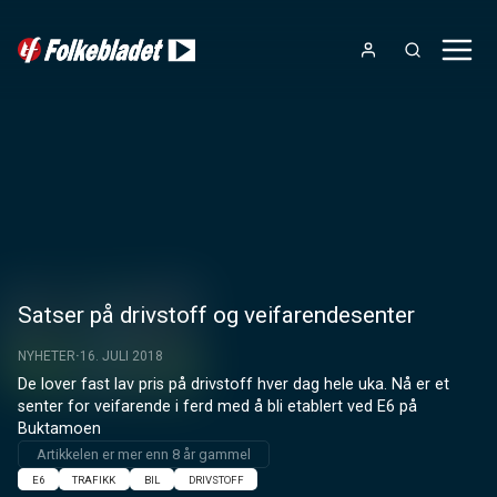
Satser på drivstoff og veifarendesenter
NYHETER
16. JULI 2018
De lover fast lav pris på drivstoff hver dag hele uka. Nå er et 
senter for veifarende i ferd med å bli etablert ved E6 på 
Buktamoen
Artikkelen er mer enn 8 år gammel
E6
TRAFIKK
BIL
DRIVSTOFF