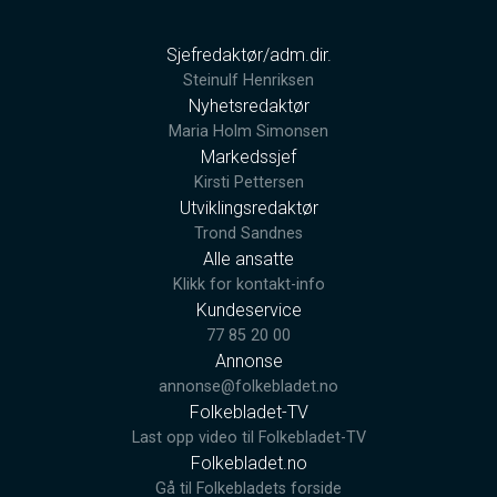
Sjefredaktør/adm.dir.
Steinulf Henriksen
Nyhetsredaktør
Maria Holm Simonsen
Markedssjef
Kirsti Pettersen
Utviklingsredaktør
Trond Sandnes
Alle ansatte
Klikk for kontakt-info
Kundeservice
77 85 20 00
Annonse
annonse@folkebladet.no
Folkebladet-TV
Last opp video til Folkebladet-TV
Folkebladet.no
Gå til Folkebladets forside